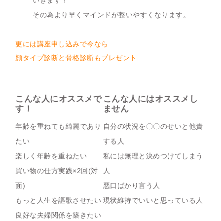
いきます！
その為より早くマインドが整いやすくなります。
更には講座申し込みで今なら
顔タイプ診断と骨格診断もプレゼント
こんな人にオススメで
こんな人にはオススメし
す！
ません
年齢を重ねても綺麗であり
自分の状況を〇〇のせいと他責
たい
する人
楽しく年齢を重ねたい
私には無理と決めつけてしまう
買い物の仕方実践×2回(対
人
面)
悪口ばかり言う人
もっと人生を謳歌させたい
現状維持でいいと思っている人
良好な夫婦関係を築きたい