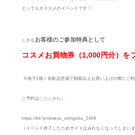
とってもオススメのイベントです！
お客様のご参加特典として
しかも
コスメお買物券（1,000円分）
※地下1階＝
化粧品売場で額面以上お買い上げの際にご利
ご予約は
こちら
から↓
https://bit.ly/odakyu_shinjyuku_2408
（イベント終了したためサイトはみれなくなってしまい